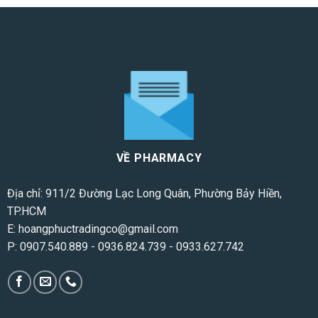
VỀ PHARMACY
Địa chỉ: 911/2 Đường Lạc Long Quân, Phường Bảy Hiền,
TP.HCM
E:
hoangphuctradingco@gmail.com
P:
0907.540.889
-
0936.824.739
-
0933.627.742