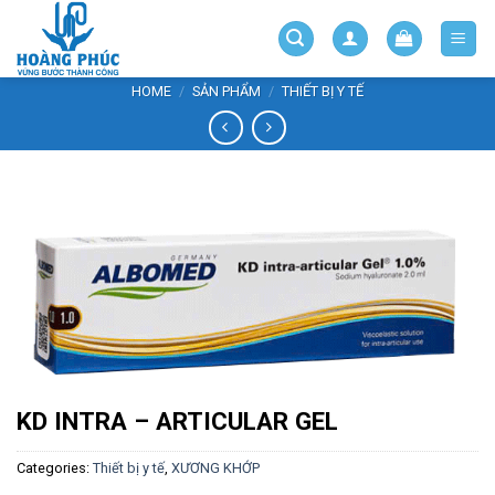
Skip
to
content
HOME
/
SẢN PHẨM
/
THIẾT BỊ Y TẾ
KD INTRA – ARTICULAR GEL
Categories:
Thiết bị y tế
,
XƯƠNG KHỚP