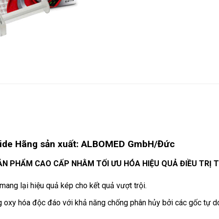
namide Hãng sản xuất: ALBOMED GmbH/Đức
N PHẨM CAO CẤP NHẰM TỐI ƯU HÓA HIỆU QUẢ ĐIỀU TRỊ T
mang lại hiệu quả kép cho kết quả vượt trội.
 oxy hóa độc đáo với khả năng chống phân hủy bởi các gốc tự do 