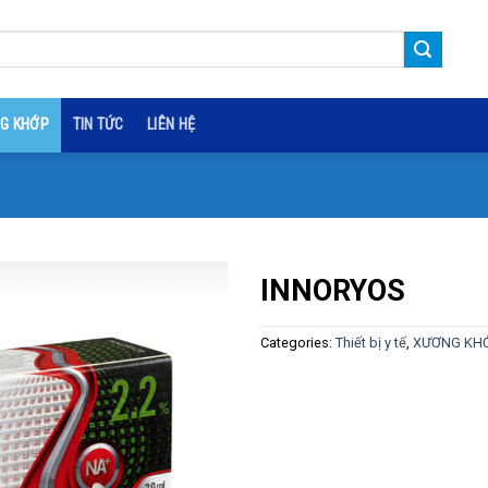
G KHỚP
TIN TỨC
LIÊN HỆ
INNORYOS
Categories:
Thiết bị y tế
,
XƯƠNG KH