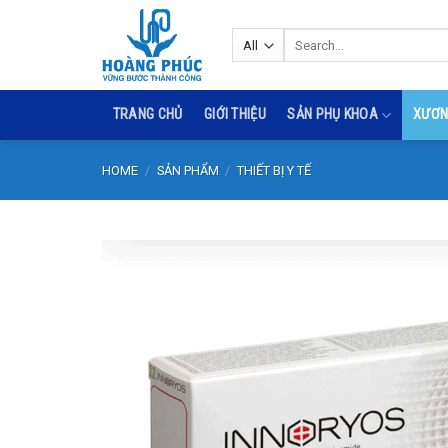
Skip
to
Search
for:
content
TRANG CHỦ
GIỚI THIỆU
SẢN PHỤ KHOA
XƯƠN
HOME
/
SẢN PHẨM
/
THIẾT BỊ Y TẾ