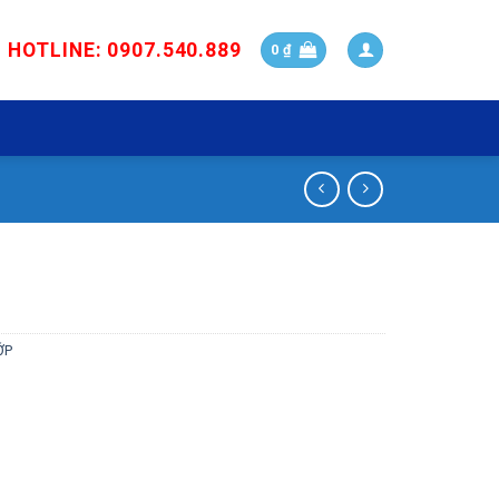
HOTLINE: 0907.540.889
0
₫
ỚP