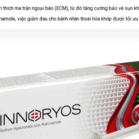
 thích ma trận ngoại bào (ECM), từ đó tăng cường bảo vệ sụn kh
cinamide, việc giảm đau cho bệnh nhân thoái hóa khớp được tối ư