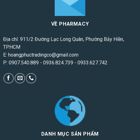
VỀ PHARMACY
Địa chỉ: 911/2 Đường Lạc Long Quân, Phường Bảy Hiền,
TP.HCM
E:
hoangphuctradingco@gmail.com
P:
0907.540.889
-
0936.824.739
-
0933.627.742
DANH MỤC SẢN PHẨM